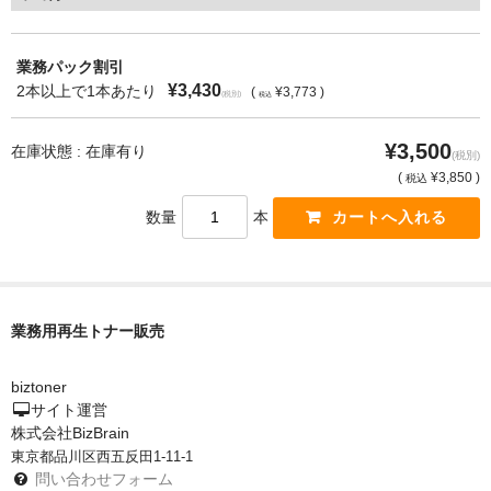
もっと安い販売店があります。何が違うのですか？
業務パック割引
リサイクルトナーで経費削減
¥3,430
2本以上で1本あたり
(
¥3,773 )
(税別)
税込
リサイクルトナーの評価
¥3,500
在庫状態 : 在庫有り
(税別)
(
¥3,850 )
リサイクルトナーの選び方
税込
数量
本
リサイクルトナーを使える会社、使えない会社
全国発送・送料無料
印字枚数について
業務用再生トナー販売
対応プリンターメーカー
biztoner
見積書発行依頼
サイト運営
株式会社BizBrain
なぜ業務用を選ぶべき？
東京都品川区西五反田1-11-1
問い合わせフォーム