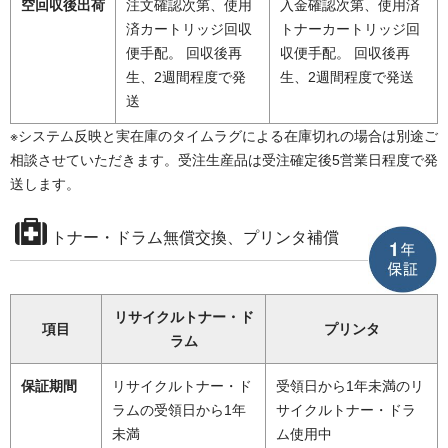
空回収後出荷
注文確認次第、使用
入金確認次第、使用済
済カートリッジ回収
トナーカートリッジ回
便手配。 回収後再
収便手配。 回収後再
生、2週間程度で発
生、2週間程度で発送
送
※システム反映と実在庫のタイムラグによる在庫切れの場合は別途ご
相談させていただきます。受注生産品は受注確定後5営業日程度で発
送します。
トナー・ドラム無償交換、プリンタ補償
リサイクルトナー・ド
項目
プリンタ
ラム
保証期間
リサイクルトナー・ド
受領日から1年未満のリ
ラムの受領日から1年
サイクルトナー・ドラ
未満
ム使用中