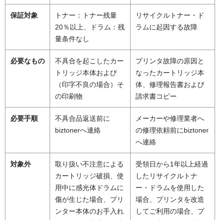
保証対象
トナー：トナー残量
リサイクルトナー・ド
20％以上、ドラム：残
ラムに起因する故障
量条件なし
必要なもの
不具合を起こしたカー
プリンタ故障の原因と
トリッジ本体および
なったカートリッジ本
（印字不良の場合）そ
体、修理報告書および
の印刷物
請求書コピー
必要手順
不具合品返送前に
メーカーや修理業者へ
biztonerへ連絡
の修理依頼前にbiztoner
へ連絡
対象外
取り扱い不注意による
受領日から1年以上経過
カートリッジ破損、使
したリサイクルトナ
用中に感光体ドラムに
ー・ドラムを使用した
傷が生じた場合、プリ
場合、プリンタを改造
ンター本体のお手入れ
してご利用の場合、プ