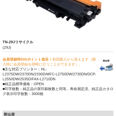
PrivacyPolicy
特定商取引法に基づく表示
よくある質問
保証受付中
TN-29Jリサイクル
(29J)
トナー・ドラム交換・修理
会員登録時500ポイント進呈！
初回購入から使えます（購
プリンタ補償
入時に会員登録を同時に行うことができます）。
■主な対応プリンター：HL-
貴社都合返品
L2375DW/2370DN/2330D/MFC-L2750DW/2730DN/DCP-
L2550DW/2535D/FAX-L2710DN
動画で分かる
■純正品標準価格：OPEN
■印字枚数：純正品の実印刷枚数と同等。寿命測定済。純正品カタロ
購入ガイド
グ表示印字枚数：3000枚
トナーの種類と比較
即出荷
トナー再生の流れ