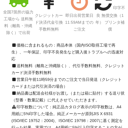
印字不
全国7箇所の協力
クレジットカー
即日出荷営業日
良 無償交換（1
工場から 送料無
ド決済代金引換
11:59AMまでの
年） プリンタ補
料（離島・沖縄
手数料無料
ご注文
償
除く）で出荷
価格に含まれるもの：商品本体（国内ISO取得工場で再
生）、一年保証、印字不良発生など購入後トラブルへの迅速対
応
送料無料（離島と沖縄除く）、代引手数料無料、クレジット
カード決済手数料無料
営業日午前11時59分までのご注文で当日発送（クレジット
カードまたは代引決済の場合）
納品書は配送会社様がお渡し（または箱に貼付）する送り状
（型番・数量記載）に代えさせていただきます。
印字枚数について：純正品カタログ表示の印字枚数は、A4
用紙に5%印字した場合。純正メーカーが原則JIS X 6931
(ISO/IEC 19752：2004)、ISO/IEC 19798：2007に基く測定を
行った結果。実用では、A4用紙に5%以上印字することの方が