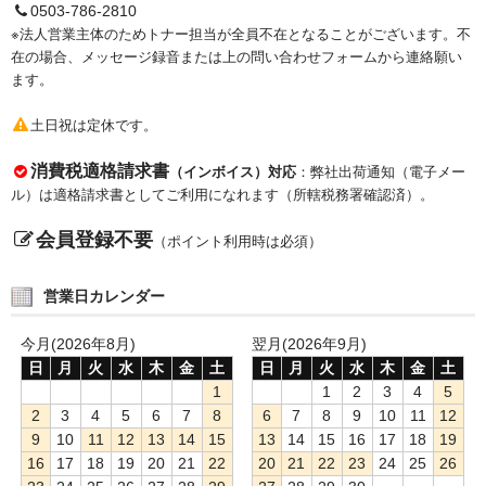
サイトマップ
0503-786-2810
※法人営業主体のためトナー担当が全員不在となることがございます。不
在の場合、メッセージ録音または上の問い合わせフォームから連絡願い
ます。
土日祝は定休です。
消費税適格請求書
（インボイス）対応
：弊社出荷通知（電子メー
ル）は適格請求書としてご利用になれます（所轄税務署確認済）。
会員登録不要
（ポイント利用時は必須）
営業日カレンダー
今月(2026年8月)
翌月(2026年9月)
日
月
火
水
木
金
土
日
月
火
水
木
金
土
1
1
2
3
4
5
2
3
4
5
6
7
8
6
7
8
9
10
11
12
9
10
11
12
13
14
15
13
14
15
16
17
18
19
16
17
18
19
20
21
22
20
21
22
23
24
25
26