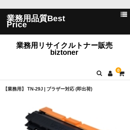
業務用品質Best
Price
業務用リサイクルトナー販売
biztoner
0
ホーム
【業務用】 TN-29J | ブラザー対応 (即出荷)
会員ログイン
会社概要
問い合わせ