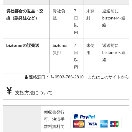
貴社都合の返品・交
貴社負
7
未開
返送前に
換（誤発注など）
担
日
封
biztonerへ連
以
絡
内
biztonerの誤発送
biztoner
7
未使
返送前に
負担
日
用
biztonerへ連
以
絡
内
連絡窓口：
0503-786-2810 またはこのサイトから
支払方法について
領収書発行
可、決済手
数料無料で