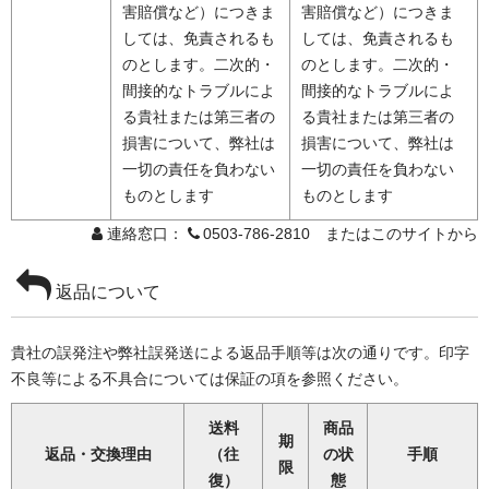
害賠償など）につきま
害賠償など）につきま
しては、免責されるも
しては、免責されるも
のとします。二次的・
のとします。二次的・
間接的なトラブルによ
間接的なトラブルによ
る貴社または第三者の
る貴社または第三者の
損害について、弊社は
損害について、弊社は
一切の責任を負わない
一切の責任を負わない
ものとします
ものとします
連絡窓口：
0503-786-2810 またはこのサイトから
返品について
貴社の誤発注や弊社誤発送による返品手順等は次の通りです。印字
不良等による不具合については保証の項を参照ください。
送料
商品
期
返品・交換理由
（往
の状
手順
限
復）
態