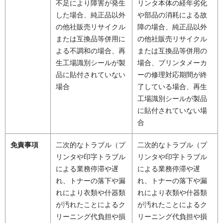
不足により障害が発生
リンタ本体の経年劣化
した場合、純正品以外
や部品の消耗による故
の他社販売リサイクル
障の場合、純正品以外
または互換品等併用に
の他社販売リサイクル
よる不調和の場合、再
または互換品等併用の
生工場識別シールが製
場合、プリンタメーカ
品に貼付されていない
ーの修理対応期間が終
場合
了している場合、再生
工場識別シールが製品
に貼付されていない場
合
免責事項
二次的なトラブル（プ
二次的なトラブル（プ
リンタや印字トラブル
リンタや印字トラブル
による業務停滞や遅
による業務停滞や遅
れ、トナーの落下や漏
れ、トナーの落下や漏
れにより衣類や什器類
れにより衣類や什器類
が汚れたことによるク
が汚れたことによるク
リーニング代負担や損
リーニング代負担や損