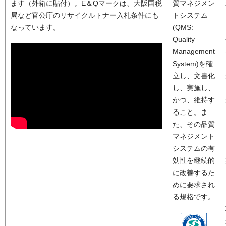
ます（外箱に貼付）。E＆Qマークは、大阪国税
質マネジメン
局など官公庁のリサイクルトナー入札条件にも
トシステム
なっています。
(QMS:
Quality
Management
System)を確
立し、文書化
し、実施し、
かつ、維持す
ること。ま
た、その品質
マネジメント
システムの有
効性を継続的
に改善するた
めに要求され
る規格です。