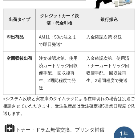
クレジットカード決
出荷タイプ
銀行振込
済・代金引換
即出荷品
AM11：59の注文ま
入金確認次第 発送
※
で即日発送
空回収後出荷
注文確認次第、使用
入金確認次第、使用済
済カートリッジ回収
トナーカートリッジ回
便手配。 回収後再
収便手配。 回収後再
生、2週間程度で発
生、2週間程度で発送
送
※システム反映と実在庫のタイムラグによる在庫切れの場合は別途ご
相談させていただきます。受注生産品は受注確定後5営業日程度で発
送します。
トナー・ドラム無償交換、プリンタ補償