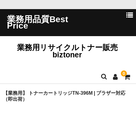
業務用品質Best
Price
業務用リサイクルトナー販売
biztoner
0
ホーム
【業務用】 トナーカートリッジTN-396M | ブラザー対応
（即出荷）
会員ログイン
会社概要
問い合わせ