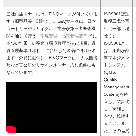
当社再生トナーには、E＆Qマークが付いていま
ISO9001認証
す（旧型品等一部除く）。E&Qマークは、日本
取得工場で再
カートリッジリサイクル工業会が第三者審査機
生（一部工場
関を通して行う、
環境管理・品質管理基準
に
除く）。
基づいた厳しい審査（環境管理基準27項目、品
ISO9001と
質管理基準10項目）に合格した製品に付けられ
は、組織が品
ます（外箱に貼付）。E＆Qマークは、大阪国税
質マネジメン
局など官公庁のリサイクルトナー入札条件にも
トシステム
なっています。
(QMS:
Quality
Management
System)を確
立し、文書化
し、実施し、
かつ、維持す
ること。ま
た、その品質