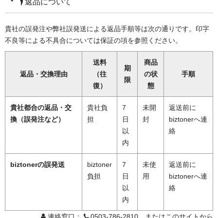
返品について
貴社の誤発注や弊社誤発送による返品手順等は次の通りです。印字
不良等による不具合については保証の項を参照ください。
送料
商品
期
返品・交換理由
（往
の状
手順
限
復）
態
貴社都合の返品・交
貴社負
7
未開
返送前に
換（誤発注など）
担
日
封
biztonerへ連
以
絡
内
biztonerの誤発送
biztoner
7
未使
返送前に
負担
日
用
biztonerへ連
以
絡
内
連絡窓口：
0503-786-2810 またはこのサイトから