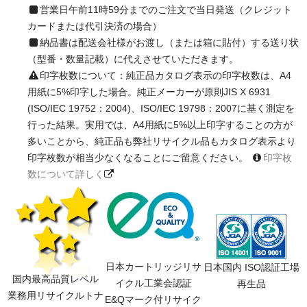
営業日午前11時59分までのご注文で当日発送（クレジット
カードまたは代引決済の場合）
納品書は配送会社様がお渡し（または箱に貼付）する送り状
（型番・数量記載）に代えさせていただきます。
印字枚数について：純正品カタログ表示の印字枚数は、A4
用紙に5%印字した場合。純正メーカーが原則JIS X 6931
(ISO/IEC 19752：2004)、ISO/IEC 19798：2007に基く測定を
行った結果。実用では、A4用紙に5%以上印字することの方が
多いことから、純正品も弊社リサイクル品もカタログ表示より
印字枚数が相当少なくなることにご留意ください。
印字枚
数について詳しく
日本カートリッジリサ
日本国内 ISO認証工場
国内最高品質レベル
イクル工業会認証
再生品
業務用リサイクルトナ
E&Qマーク付リサイク