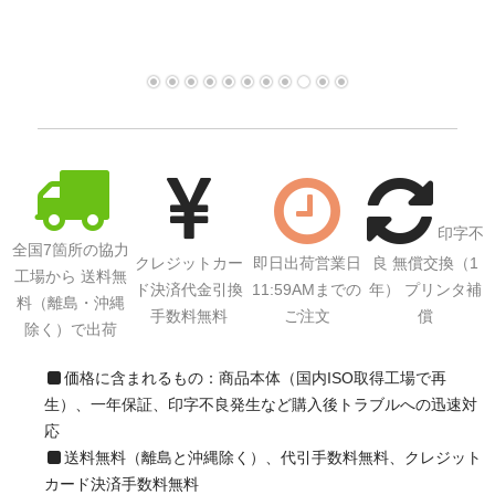
印字不
全国7箇所の協力
クレジットカー
即日出荷営業日
良 無償交換（1
工場から 送料無
ド決済代金引換
11:59AMまでの
年） プリンタ補
料（離島・沖縄
手数料無料
ご注文
償
除く）で出荷
価格に含まれるもの：商品本体（国内ISO取得工場で再
生）、一年保証、印字不良発生など購入後トラブルへの迅速対
応
送料無料（離島と沖縄除く）、代引手数料無料、クレジット
カード決済手数料無料