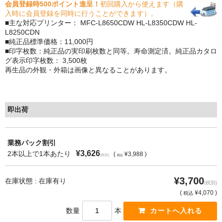
会員登録時500ポイント進呈！
初回購入から使えます（購
入時に会員登録を同時に行うことができます）。
もっと安い販売店があります。何が違うのですか？
■主な対応プリンター： MFC-L8650CDW HL-L8350CDW HL-
L8250CDN
リサイクルトナーで経費削減
■純正品標準価格：11,000円
■印字枚数：純正品の実印刷枚数と同等。寿命測定済。純正品カタロ
リサイクルトナーの評価
グ表示印字枚数： 3,500枚
再生品の外観・外箱は画像と異なることがあります。
リサイクルトナーの選び方
リサイクルトナーを使える会社、使えない会社
即出荷
全国発送・送料無料
業務パック割引
印字枚数について
¥3,626
2本以上で1本あたり
(
¥3,988 )
(税別)
税込
対応プリンターメーカー
¥3,700
在庫状態 : 在庫有り
(税別)
見積書発行依頼
(
¥4,070 )
税込
なぜ業務用を選ぶべき？
数量
本