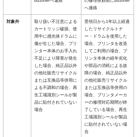
biztonerへ連絡
の修理依頼前にbiztoner
へ連絡
対象外
取り扱い不注意による
受領日から1年以上経過
カートリッジ破損、使
したリサイクルトナ
用中に感光体ドラムに
ー・ドラムを使用した
傷が生じた場合、プリ
場合、プリンタを改造
ンター本体のお手入れ
してご利用の場合、プ
不足により障害が発生
リンタ本体の経年劣化
した場合、純正品以外
や部品の消耗による故
の他社販売リサイクル
障の場合、純正品以外
または互換品等併用に
の他社販売リサイクル
よる不調和の場合、再
または互換品等併用の
生工場識別シールが製
場合、プリンタメーカ
品に貼付されていない
ーの修理対応期間が終
場合
了している場合、再生
工場識別シールが製品
に貼付されていない場
合