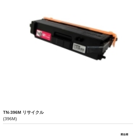
PrivacyPolicy
特定商取引法に基づく表示
よくある質問
保証受付中
トナー・ドラム交換・修理
プリンタ補償
貴社都合返品
動画で分かる
購入ガイド
TN-396M リサイクル
(396M)
トナーの種類と比較
トナー再生の流れ