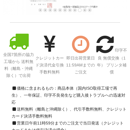
印字不
全国7箇所の協力
クレジットカー
即日出荷営業日
良 無償交換（1
工場から 送料無
ド決済代金引換
11:59AMまでの
年） プリンタ補
料（離島・沖縄
手数料無料
ご注文
償
除く）で出荷
価格に含まれるもの：商品本体（国内ISO取得工場で再
生）、一年保証、印字不良発生など購入後トラブルへの迅速対
応
送料無料（離島と沖縄除く）、代引手数料無料、クレジット
カード決済手数料無料
営業日午前11時59分までのご注文で当日発送（クレジット
カードまたは代引決済の場合）