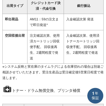
クレジットカード決
出荷タイプ
銀行振込
済・代金引換
即出荷品
AM11：59の注文ま
入金確認次第 発送
※
で即日発送
空回収後出荷
注文確認次第、使用
入金確認次第、使用済
済カートリッジ回収
トナーカートリッジ回
便手配。 回収後再
収便手配。 回収後再
生、2週間程度で発
生、2週間程度で発送
送
※システム反映と実在庫のタイムラグによる在庫切れの場合は別途ご
相談させていただきます。受注生産品は受注確定後5営業日程度で発
送します。
トナー・ドラム無償交換、プリンタ補償