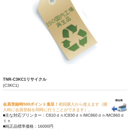
PrivacyPolicy
特定商取引法に基づく表示
よくある質問
保証受付中
トナー・ドラム交換・修理
プリンタ補償
TNR-C3KC1リサイクル
貴社都合返品
(C3KC1)
動画で分かる
会員登録時500ポイント進呈！
初回購入から使えます（購
購入ガイド
入時に会員登録を同時に行うことができます）。
■主な対応プリンター：C810ｄｎ/C830ｄｎ/MC860ｄｎ/MC860ｄ
トナーの種類と比較
ｔｎ
■純正品標準価格：16000円
トナー再生の流れ