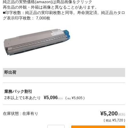
純正品の実勢価格(amazon)は商品画像をクリック
再生品の外観・外箱は画像と異なることがあります。
もっと安い販売店があります。何が違うのですか？
■印字枚数：純正品の実印刷枚数と同等。寿命測定済。純正品カタロ
グ表示印字枚数： 7,000枚
リサイクルトナーで経費削減
リサイクルトナーの評価
リサイクルトナーの選び方
リサイクルトナーを使える会社、使えない会社
全国発送・送料無料
即出荷
印字枚数について
業務パック割引
対応プリンターメーカー
¥5,096
2本以上で1本あたり
(
¥5,605 )
(税別)
税込
見積書発行依頼
¥5,200
在庫状態 : 在庫有り
(税別)
なぜ業務用を選ぶべき？
(
¥5,720 )
税込