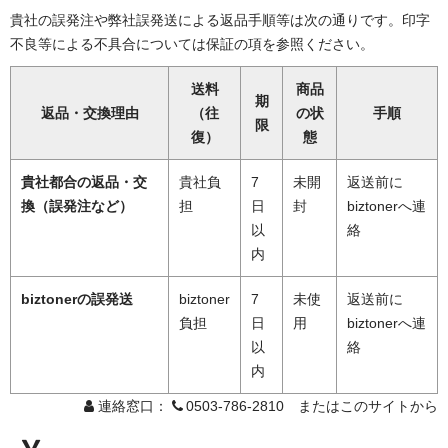
貴社の誤発注や弊社誤発送による返品手順等は次の通りです。印字
不良等による不具合については保証の項を参照ください。
送料
商品
期
返品・交換理由
（往
の状
手順
限
復）
態
貴社都合の返品・交
貴社負
7
未開
返送前に
換（誤発注など）
担
日
封
biztonerへ連
以
絡
内
biztonerの誤発送
biztoner
7
未使
返送前に
負担
日
用
biztonerへ連
以
絡
内
連絡窓口：
0503-786-2810 またはこのサイトから