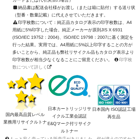
納品書は配送会社様がお渡し（または箱に貼付）する送り状
（型番・数量記載）に代えさせていただきます。
印字枚数について：純正品カタログ表示の印字枚数は、A4
用紙に5%印字した場合。純正メーカーが原則JIS X 6931
(ISO/IEC 19752：2004)、ISO/IEC 19798：2007に基く測定を
行った結果。実用では、A4用紙に5%以上印字することの方が
多いことから、純正品も弊社リサイクル品もカタログ表示より
印字枚数が相当少なくなることにご留意ください。
印字枚
数について詳しく
日本カートリッジリサ
日本国内 ISO認証工場
国内最高品質レベル
イクル工業会認証
再生品
業務用リサイクルトナ
E&Qマーク付リサイク
ー
ルトナー
もっと安く売っている販売店がありました。何が違うのですか？