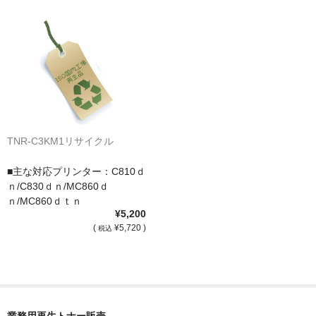
TNR-C3KM1リサイクル
■主な対応プリンター：C810ｄ
ｎ/C830ｄｎ/MC860ｄ
ｎ/MC860ｄｔｎ
¥5,200
(
¥5,720 )
税込
業務用再生トナー販売