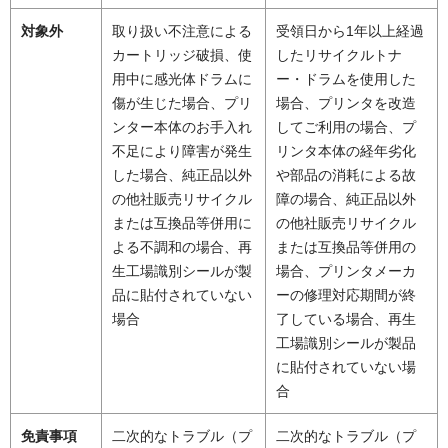
対象外
取り扱い不注意による
受領日から1年以上経過
カートリッジ破損、使
したリサイクルトナ
用中に感光体ドラムに
ー・ドラムを使用した
傷が生じた場合、プリ
場合、プリンタを改造
ンター本体のお手入れ
してご利用の場合、プ
不足により障害が発生
リンタ本体の経年劣化
した場合、純正品以外
や部品の消耗による故
の他社販売リサイクル
障の場合、純正品以外
または互換品等併用に
の他社販売リサイクル
よる不調和の場合、再
または互換品等併用の
生工場識別シールが製
場合、プリンタメーカ
品に貼付されていない
ーの修理対応期間が終
場合
了している場合、再生
工場識別シールが製品
に貼付されていない場
合
免責事項
二次的なトラブル（プ
二次的なトラブル（プ