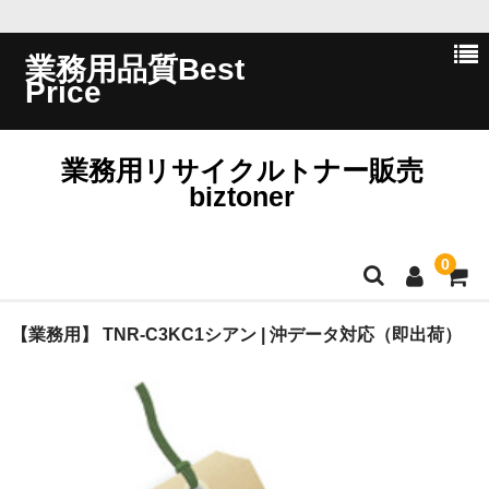
業務用品質Best
Price
業務用リサイクルトナー販売
biztoner
0
ホーム
【業務用】 TNR-C3KC1シアン | 沖データ対応（即出荷）
会員ログイン
会社概要
問い合わせ