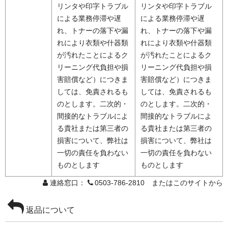
リンタや印字トラブル
リンタや印字トラブル
による業務停滞や遅
による業務停滞や遅
れ、トナーの落下や漏
れ、トナーの落下や漏
れにより衣類や什器類
れにより衣類や什器類
が汚れたことによるク
が汚れたことによるク
リーニング代負担や損
リーニング代負担や損
害賠償など）につきま
害賠償など）につきま
しては、免責されるも
しては、免責されるも
のとします。二次的・
のとします。二次的・
間接的なトラブルによ
間接的なトラブルによ
る貴社または第三者の
る貴社または第三者の
損害について、弊社は
損害について、弊社は
一切の責任を負わない
一切の責任を負わない
ものとします
ものとします
連絡窓口：
0503-786-2810 またはこのサイトから
返品について