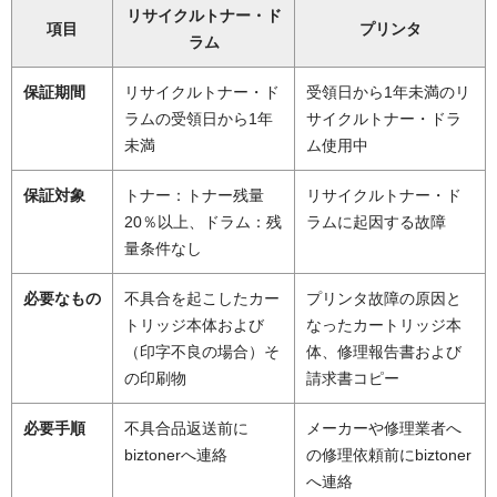
リサイクルトナー・ド
項目
プリンタ
ラム
保証期間
リサイクルトナー・ド
受領日から1年未満のリ
ラムの受領日から1年
サイクルトナー・ドラ
未満
ム使用中
保証対象
トナー：トナー残量
リサイクルトナー・ド
20％以上、ドラム：残
ラムに起因する故障
量条件なし
必要なもの
不具合を起こしたカー
プリンタ故障の原因と
トリッジ本体および
なったカートリッジ本
（印字不良の場合）そ
体、修理報告書および
の印刷物
請求書コピー
必要手順
不具合品返送前に
メーカーや修理業者へ
biztonerへ連絡
の修理依頼前にbiztoner
へ連絡