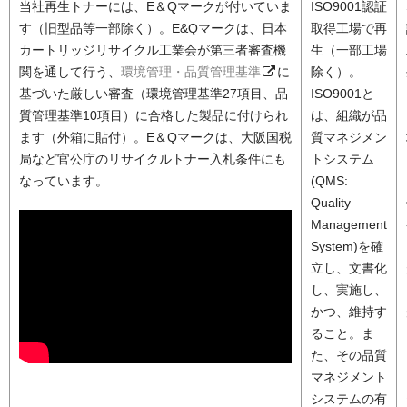
当社再生トナーには、E＆Qマークが付いていま
ISO9001認証
す（旧型品等一部除く）。E&Qマークは、日本
取得工場で再
カートリッジリサイクル工業会が第三者審査機
生（一部工場
関を通して行う、
環境管理・品質管理基準
に
除く）。
基づいた厳しい審査（環境管理基準27項目、品
ISO9001と
質管理基準10項目）に合格した製品に付けられ
は、組織が品
ます（外箱に貼付）。E＆Qマークは、大阪国税
質マネジメン
局など官公庁のリサイクルトナー入札条件にも
トシステム
なっています。
(QMS:
Quality
Management
System)を確
立し、文書化
し、実施し、
かつ、維持す
ること。ま
た、その品質
マネジメント
システムの有