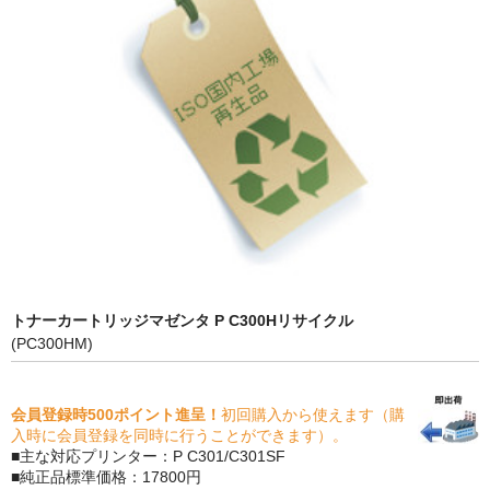
PrivacyPolicy
特定商取引法に基づく表示
よくある質問
保証受付中
トナー・ドラム交換・修理
プリンタ補償
貴社都合返品
トナーカートリッジマゼンタ P C300Hリサイクル
(PC300HM)
動画で分かる
購入ガイド
会員登録時500ポイント進呈！
初回購入から使えます（購
入時に会員登録を同時に行うことができます）。
トナーの種類と比較
■主な対応プリンター：P C301/C301SF
■純正品標準価格：17800円
トナー再生の流れ