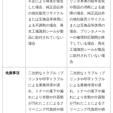
不足により障害が発生
リンタ本体の経年劣化
した場合、純正品以外
や部品の消耗による故
の他社販売リサイクル
障の場合、純正品以外
または互換品等併用に
の他社販売リサイクル
よる不調和の場合、再
または互換品等併用の
生工場識別シールが製
場合、プリンタメーカ
品に貼付されていない
ーの修理対応期間が終
場合
了している場合、再生
工場識別シールが製品
に貼付されていない場
合
免責事項
二次的なトラブル（プ
二次的なトラブル（プ
リンタや印字トラブル
リンタや印字トラブル
による業務停滞や遅
による業務停滞や遅
れ、トナーの落下や漏
れ、トナーの落下や漏
れにより衣類や什器類
れにより衣類や什器類
が汚れたことによるク
が汚れたことによるク
リーニング代負担や損
リーニング代負担や損