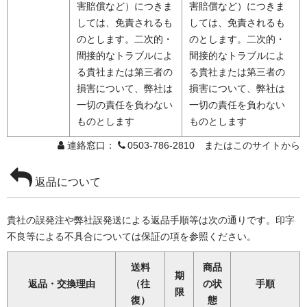
害賠償など）につきま
害賠償など）につきま
しては、免責されるも
しては、免責されるも
のとします。二次的・
のとします。二次的・
間接的なトラブルによ
間接的なトラブルによ
る貴社または第三者の
る貴社または第三者の
損害について、弊社は
損害について、弊社は
一切の責任を負わない
一切の責任を負わない
ものとします
ものとします
連絡窓口：
0503-786-2810 またはこのサイトから
返品について
貴社の誤発注や弊社誤発送による返品手順等は次の通りです。印字
不良等による不具合については保証の項を参照ください。
送料
商品
期
返品・交換理由
（往
の状
手順
限
復）
態