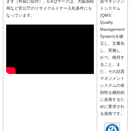
ます（外箱に貼付）。E＆Qマークは、大阪国税
質マネジメン
局など官公庁のリサイクルトナー入札条件にも
トシステム
なっています。
(QMS:
Quality
Management
System)を確
立し、文書化
し、実施し、
かつ、維持す
ること。ま
た、その品質
マネジメント
システムの有
効性を継続的
に改善するた
めに要求され
る規格です。