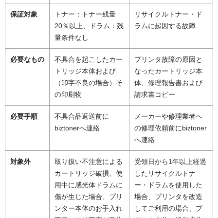
保証対象
トナー：トナー残量
リサイクルトナー・ド
20％以上、ドラム：残
ラムに起因する故障
量条件なし
必要なもの
不具合を起こしたカー
プリンタ故障の原因と
トリッジ本体および
なったカートリッジ本
（印字不良の場合）そ
体、修理報告書および
の印刷物
請求書コピー
必要手順
不具合品返送前に
メーカーや修理業者へ
biztonerへ連絡
の修理依頼前にbiztoner
へ連絡
対象外
取り扱い不注意による
受領日から1年以上経過
カートリッジ破損、使
したリサイクルトナ
用中に感光体ドラムに
ー・ドラムを使用した
傷が生じた場合、プリ
場合、プリンタを改造
ンター本体のお手入れ
してご利用の場合、プ