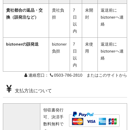
貴社都合の返品・交
貴社負
7
未開
返送前に
換（誤発注など）
担
日
封
biztonerへ連
以
絡
内
biztonerの誤発送
biztoner
7
未使
返送前に
負担
日
用
biztonerへ連
以
絡
内
連絡窓口：
0503-786-2810 またはこのサイトから
支払方法について
領収書発行
可、決済手
数料無料で