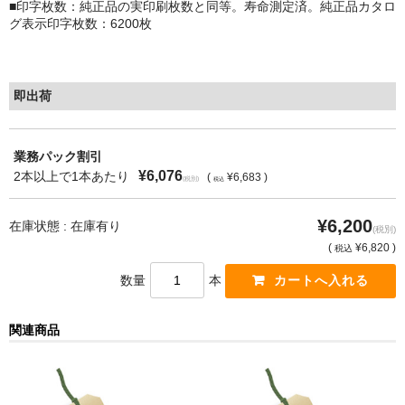
■印字枚数：純正品の実印刷枚数と同等。寿命測定済。純正品カタロ
グ表示印字枚数：6200枚
もっと安い販売店があります。何が違うのですか？
リサイクルトナーで経費削減
即出荷
リサイクルトナーの評価
リサイクルトナーの選び方
業務パック割引
¥6,076
2本以上で1本あたり
(
¥6,683 )
(税別)
税込
リサイクルトナーを使える会社、使えない会社
¥6,200
全国発送・送料無料
在庫状態 : 在庫有り
(税別)
(
¥6,820 )
税込
印字枚数について
数量
本
対応プリンターメーカー
関連商品
見積書発行依頼
なぜ業務用を選ぶべき？