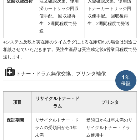
空回収後出荷
注文確認次第、使用
入金確認次第、使用済
済カートリッジ回収
トナーカートリッジ回
便手配。 回収後再
収便手配。 回収後再
生、2週間程度で発
生、2週間程度で発送
送
※システム反映と実在庫のタイムラグによる在庫切れの場合は別途ご
相談させていただきます。受注生産品は受注確定後5営業日程度で発
送します。
トナー・ドラム無償交換、プリンタ補償
リサイクルトナー・ド
項目
プリンタ
ラム
保証期間
リサイクルトナー・ド
受領日から1年未満のリ
ラムの受領日から1年
サイクルトナー・ドラ
未満
ム使用中