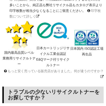
多いことから、純正品も弊社リサイクル品もカタログ表示より
印字枚数が相当少なくなることにご留意ください。
印字枚
数について詳しく
日本カートリッジリサ
日本国内 ISO認証工場
国内最高品質レベル
イクル工業会認証
再生品
業務用リサイクルトナ
E&Qマーク付リサイク
ー
ルトナー
もっと安く売っている販売店がありました。何が違うのですか？
トラブルの少ないリサイクルトナーを
お探しですか？