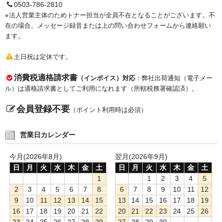
0503-786-2810
※法人営業主体のためトナー担当が全員不在となることがございます。不
在の場合、メッセージ録音または上の問い合わせフォームから連絡願い
ます。
土日祝は定休です。
消費税適格請求書
（インボイス）対応
：弊社出荷通知（電子メー
ル）は適格請求書としてご利用になれます（所轄税務署確認済）。
会員登録不要
（ポイント利用時は必須）
営業日カレンダー
今月(2026年8月)
翌月(2026年9月)
日
月
火
水
木
金
土
日
月
火
水
木
金
土
1
1
2
3
4
5
2
3
4
5
6
7
8
6
7
8
9
10
11
12
9
10
11
12
13
14
15
13
14
15
16
17
18
19
16
17
18
19
20
21
22
20
21
22
23
24
25
26
23
24
25
26
27
28
29
27
28
29
30