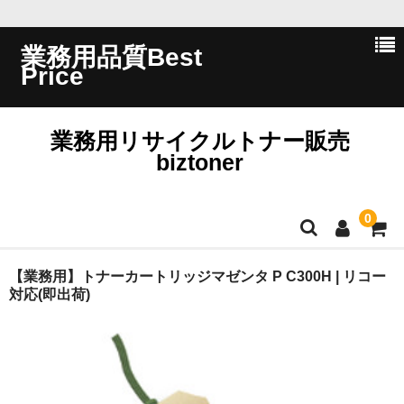
業務用品質Best
Price
業務用リサイクルトナー販売
biztoner
0
ホーム
【業務用】トナーカートリッジマゼンタ P C300H | リコー
対応(即出荷)
会員ログイン
会社概要
問い合わせ