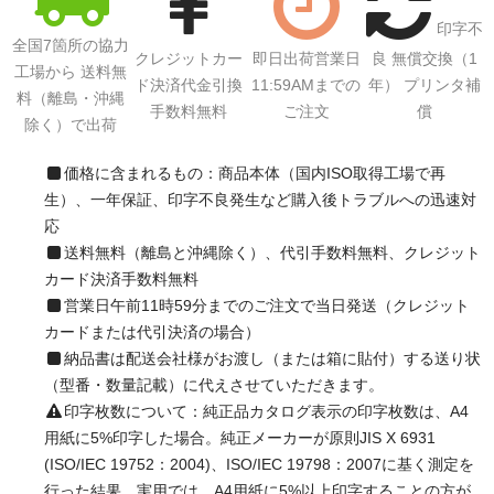
印字不
全国7箇所の協力
クレジットカー
即日出荷営業日
良 無償交換（1
工場から 送料無
ド決済代金引換
11:59AMまでの
年） プリンタ補
料（離島・沖縄
手数料無料
ご注文
償
除く）で出荷
価格に含まれるもの：商品本体（国内ISO取得工場で再
生）、一年保証、印字不良発生など購入後トラブルへの迅速対
応
送料無料（離島と沖縄除く）、代引手数料無料、クレジット
カード決済手数料無料
営業日午前11時59分までのご注文で当日発送（クレジット
カードまたは代引決済の場合）
納品書は配送会社様がお渡し（または箱に貼付）する送り状
（型番・数量記載）に代えさせていただきます。
印字枚数について：純正品カタログ表示の印字枚数は、A4
用紙に5%印字した場合。純正メーカーが原則JIS X 6931
(ISO/IEC 19752：2004)、ISO/IEC 19798：2007に基く測定を
行った結果。実用では、A4用紙に5%以上印字することの方が