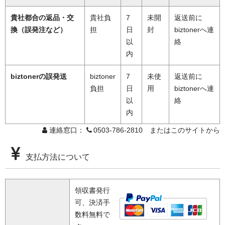
貴社都合の返品・交
貴社負
7
未開
返送前に
換（誤発注など）
担
日
封
biztonerへ連
以
絡
内
biztonerの誤発送
biztoner
7
未使
返送前に
負担
日
用
biztonerへ連
以
絡
内
連絡窓口：
0503-786-2810 またはこのサイトから
支払方法について
領収書発行
可、決済手
数料無料で