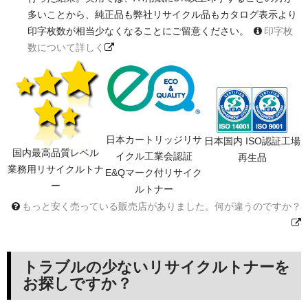
多いことから、純正品も弊社リサイクル品もカタログ表示より
印字枚数が相当少なくなることにご留意ください。
印字枚
数について詳しく
日本カートリッジリサ
日本国内 ISO認証工場
国内最高品質レベル
イクル工業会認証
再生品
業務用リサイクルトナ
E&Qマーク付リサイク
ー
ルトナー
もっと安く売っている販売店がありました。何が違うのですか？
トラブルの少ないリサイクルトナーを
お探しですか？