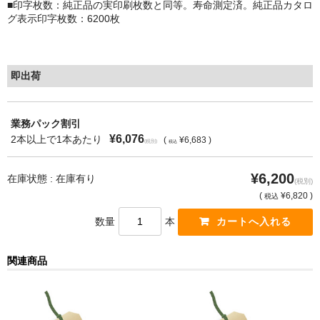
■印字枚数：純正品の実印刷枚数と同等。寿命測定済。純正品カタロ
グ表示印字枚数：6200枚
もっと安い販売店があります。何が違うのですか？
リサイクルトナーで経費削減
即出荷
リサイクルトナーの評価
リサイクルトナーの選び方
業務パック割引
¥6,076
2本以上で1本あたり
(
¥6,683 )
(税別)
税込
リサイクルトナーを使える会社、使えない会社
¥6,200
全国発送・送料無料
在庫状態 : 在庫有り
(税別)
(
¥6,820 )
税込
印字枚数について
数量
本
対応プリンターメーカー
関連商品
見積書発行依頼
なぜ業務用を選ぶべき？