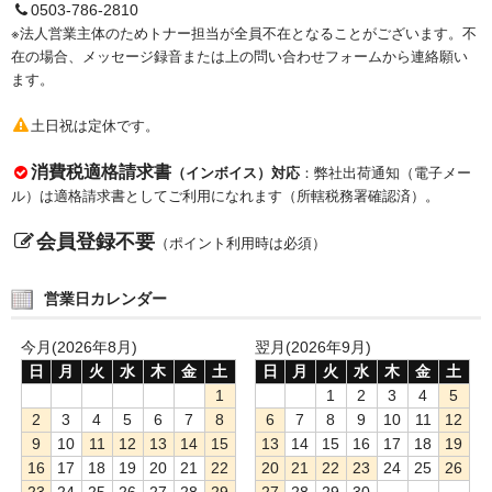
0503-786-2810
※法人営業主体のためトナー担当が全員不在となることがございます。不
在の場合、メッセージ録音または上の問い合わせフォームから連絡願い
ます。
土日祝は定休です。
消費税適格請求書
（インボイス）対応
：弊社出荷通知（電子メー
ル）は適格請求書としてご利用になれます（所轄税務署確認済）。
会員登録不要
（ポイント利用時は必須）
営業日カレンダー
今月(2026年8月)
翌月(2026年9月)
日
月
火
水
木
金
土
日
月
火
水
木
金
土
1
1
2
3
4
5
2
3
4
5
6
7
8
6
7
8
9
10
11
12
9
10
11
12
13
14
15
13
14
15
16
17
18
19
16
17
18
19
20
21
22
20
21
22
23
24
25
26
23
24
25
26
27
28
29
27
28
29
30