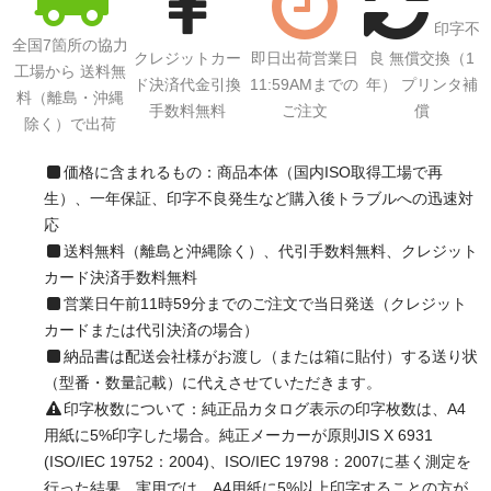
印字不
全国7箇所の協力
クレジットカー
即日出荷営業日
良 無償交換（1
工場から 送料無
ド決済代金引換
11:59AMまでの
年） プリンタ補
料（離島・沖縄
手数料無料
ご注文
償
除く）で出荷
価格に含まれるもの：商品本体（国内ISO取得工場で再
生）、一年保証、印字不良発生など購入後トラブルへの迅速対
応
送料無料（離島と沖縄除く）、代引手数料無料、クレジット
カード決済手数料無料
営業日午前11時59分までのご注文で当日発送（クレジット
カードまたは代引決済の場合）
納品書は配送会社様がお渡し（または箱に貼付）する送り状
（型番・数量記載）に代えさせていただきます。
印字枚数について：純正品カタログ表示の印字枚数は、A4
用紙に5%印字した場合。純正メーカーが原則JIS X 6931
(ISO/IEC 19752：2004)、ISO/IEC 19798：2007に基く測定を
行った結果。実用では、A4用紙に5%以上印字することの方が