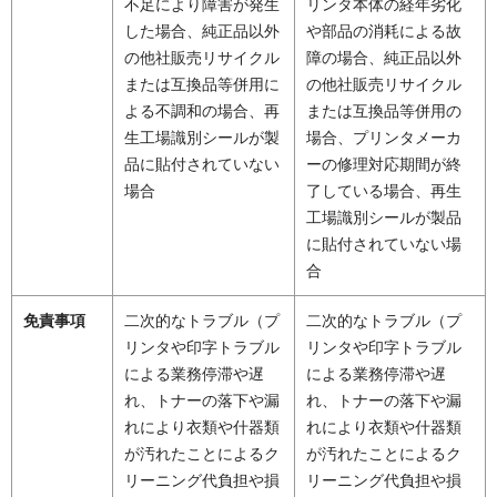
不足により障害が発生
リンタ本体の経年劣化
した場合、純正品以外
や部品の消耗による故
の他社販売リサイクル
障の場合、純正品以外
または互換品等併用に
の他社販売リサイクル
よる不調和の場合、再
または互換品等併用の
生工場識別シールが製
場合、プリンタメーカ
品に貼付されていない
ーの修理対応期間が終
場合
了している場合、再生
工場識別シールが製品
に貼付されていない場
合
免責事項
二次的なトラブル（プ
二次的なトラブル（プ
リンタや印字トラブル
リンタや印字トラブル
による業務停滞や遅
による業務停滞や遅
れ、トナーの落下や漏
れ、トナーの落下や漏
れにより衣類や什器類
れにより衣類や什器類
が汚れたことによるク
が汚れたことによるク
リーニング代負担や損
リーニング代負担や損