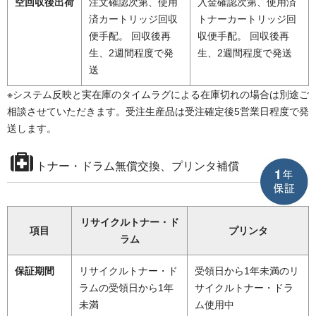
空回収後出荷
注文確認次第、使用
入金確認次第、使用済
済カートリッジ回収
トナーカートリッジ回
便手配。 回収後再
収便手配。 回収後再
生、2週間程度で発
生、2週間程度で発送
送
※システム反映と実在庫のタイムラグによる在庫切れの場合は別途ご
相談させていただきます。受注生産品は受注確定後5営業日程度で発
送します。
トナー・ドラム無償交換、プリンタ補償
リサイクルトナー・ド
項目
プリンタ
ラム
保証期間
リサイクルトナー・ド
受領日から1年未満のリ
ラムの受領日から1年
サイクルトナー・ドラ
未満
ム使用中