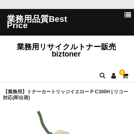
業務用品質Best
Price
業務用リサイクルトナー販売
biztoner
0
ホーム
【業務用】トナーカートリッジイエロー P C300H | リコー
対応(即出荷)
会員ログイン
会社概要
問い合わせ