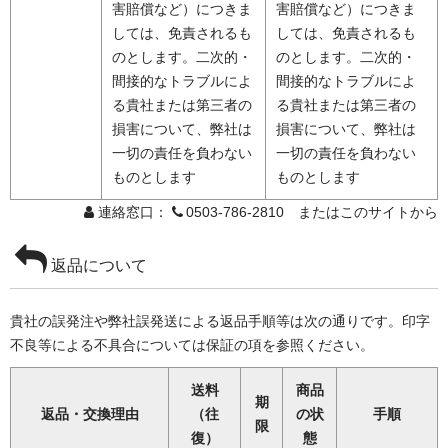
害賠償など）につきま
害賠償など）につきま
しては、免責されるも
しては、免責されるも
のとします。二次的・
のとします。二次的・
間接的なトラブルによ
間接的なトラブルによ
る貴社または第三者の
る貴社または第三者の
損害について、弊社は
損害について、弊社は
一切の責任を負わない
一切の責任を負わない
ものとします
ものとします
連絡窓口：
0503-786-2810 またはこのサイトから
返品について
貴社の誤発注や弊社誤発送による返品手順等は次の通りです。印字
不良等による不具合については保証の項を参照ください。
送料
商品
期
返品・交換理由
（往
の状
手順
限
復）
態