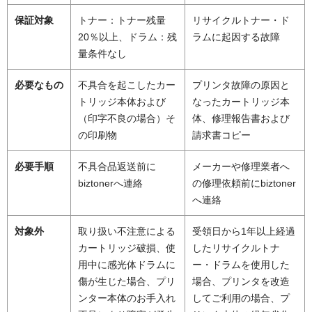
保証対象
トナー：トナー残量
リサイクルトナー・ド
20％以上、ドラム：残
ラムに起因する故障
量条件なし
必要なもの
不具合を起こしたカー
プリンタ故障の原因と
トリッジ本体および
なったカートリッジ本
（印字不良の場合）そ
体、修理報告書および
の印刷物
請求書コピー
必要手順
不具合品返送前に
メーカーや修理業者へ
biztonerへ連絡
の修理依頼前にbiztoner
へ連絡
対象外
取り扱い不注意による
受領日から1年以上経過
カートリッジ破損、使
したリサイクルトナ
用中に感光体ドラムに
ー・ドラムを使用した
傷が生じた場合、プリ
場合、プリンタを改造
ンター本体のお手入れ
してご利用の場合、プ