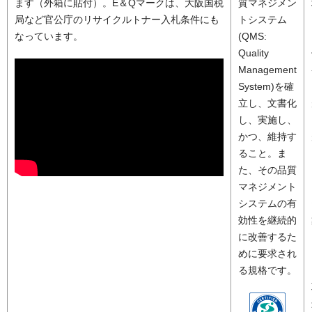
ます（外箱に貼付）。E＆Qマークは、大阪国税
質マネジメン
局など官公庁のリサイクルトナー入札条件にも
トシステム
なっています。
(QMS:
Quality
Management
System)を確
立し、文書化
し、実施し、
かつ、維持す
ること。ま
た、その品質
マネジメント
システムの有
効性を継続的
に改善するた
めに要求され
る規格です。