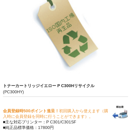
PrivacyPolicy
特定商取引法に基づく表示
よくある質問
保証受付中
トナー・ドラム交換・修理
プリンタ補償
貴社都合返品
トナーカートリッジイエロー P C300Hリサイクル
(PC300HY)
動画で分かる
購入ガイド
会員登録時500ポイント進呈！
初回購入から使えます（購
入時に会員登録を同時に行うことができます）。
トナーの種類と比較
■主な対応プリンター：P C301/C301SF
■純正品標準価格：17800円
トナー再生の流れ