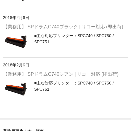
PrivacyPolicy
2018年2月6日
特定商取引法に基づく表示
【業務用】 SPドラムC740ブラック | リコー対応 (即出荷)
よくある質問
■主な対応プリンター：SPC740 / SPC750 /
SPC751
保証受付中
トナー・ドラム交換・修理
2018年2月6日
プリンタ補償
【業務用】 SPドラムC740シアン | リコー対応 (即出荷)
貴社都合返品
■主な対応プリンター：SPC740 / SPC750 /
SPC751
動画で分かる
購入ガイド
トナーの種類と比較
トナー再生の流れ