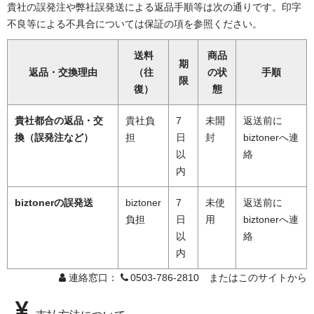
貴社の誤発注や弊社誤発送による返品手順等は次の通りです。印字
不良等による不具合については保証の項を参照ください。
送料
商品
期
返品・交換理由
（往
の状
手順
限
復）
態
貴社都合の返品・交
貴社負
7
未開
返送前に
換（誤発注など）
担
日
封
biztonerへ連
以
絡
内
biztonerの誤発送
biztoner
7
未使
返送前に
負担
日
用
biztonerへ連
以
絡
内
連絡窓口：
0503-786-2810 またはこのサイトから