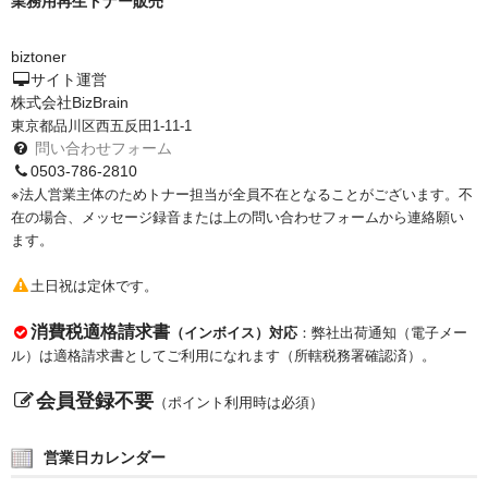
業務用再生トナー販売
もっと安い販売店があります。何が違うのですか？
biztoner
サイト運営
リサイクルトナーで経費削減
株式会社BizBrain
東京都品川区西五反田1-11-1
リサイクルトナーの評価
問い合わせフォーム
0503-786-2810
リサイクルトナーの選び方
※法人営業主体のためトナー担当が全員不在となることがございます。不
在の場合、メッセージ録音または上の問い合わせフォームから連絡願い
リサイクルトナーを使える会社、使えない会社
ます。
全国発送・送料無料
土日祝は定休です。
印字枚数について
消費税適格請求書
（インボイス）対応
：弊社出荷通知（電子メー
ル）は適格請求書としてご利用になれます（所轄税務署確認済）。
対応プリンターメーカー
会員登録不要
（ポイント利用時は必須）
見積書発行依頼
なぜ業務用を選ぶべき？
営業日カレンダー