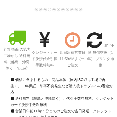
印字不
全国7箇所の協力
クレジットカー
即日出荷営業日
良 無償交換（1
工場から 送料無
ド決済代金引換
11:59AMまでの
年） プリンタ補
料（離島・沖縄
手数料無料
ご注文
償
除く）で出荷
価格に含まれるもの：商品本体（国内ISO取得工場で再
生）、一年保証、印字不良発生など購入後トラブルへの迅速対
応
送料無料（離島と沖縄除く）、代引手数料無料、クレジット
カード決済手数料無料
営業日午前11時59分までのご注文で当日発送（クレジット