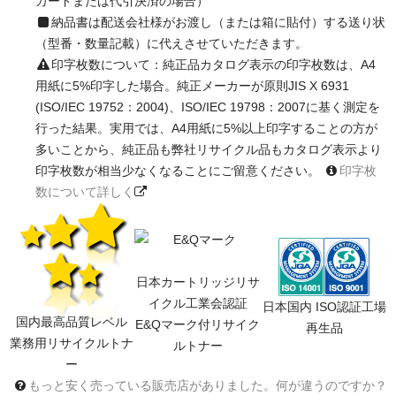
カードまたは代引決済の場合）
納品書は配送会社様がお渡し（または箱に貼付）する送り状
（型番・数量記載）に代えさせていただきます。
印字枚数について：純正品カタログ表示の印字枚数は、A4
用紙に5%印字した場合。純正メーカーが原則JIS X 6931
(ISO/IEC 19752：2004)、ISO/IEC 19798：2007に基く測定を
行った結果。実用では、A4用紙に5%以上印字することの方が
多いことから、純正品も弊社リサイクル品もカタログ表示より
印字枚数が相当少なくなることにご留意ください。
印字枚
数について詳しく
日本カートリッジリサ
イクル工業会認証
日本国内 ISO認証工場
国内最高品質レベル
E&Qマーク付リサイク
再生品
業務用リサイクルトナ
ルトナー
ー
もっと安く売っている販売店がありました。何が違うのですか？