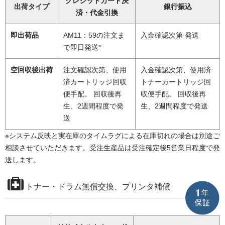
クレジットカード決
出荷タイプ
銀行振込
済・代金引換
即出荷品
AM11：59の注文ま
入金確認次第 発送
※
で即日発送
空回収後出荷
注文確認次第、使用
入金確認次第、使用済
済カートリッジ回収
トナーカートリッジ回
便手配。 回収後再
収便手配。 回収後再
生、2週間程度で発
生、2週間程度で発送
送
※システム反映と実在庫のタイムラグによる在庫切れの場合は別途ご
相談させていただきます。受注生産品は受注確定後5営業日程度で発
送します。
トナー・ドラム無償交換、プリンタ補償