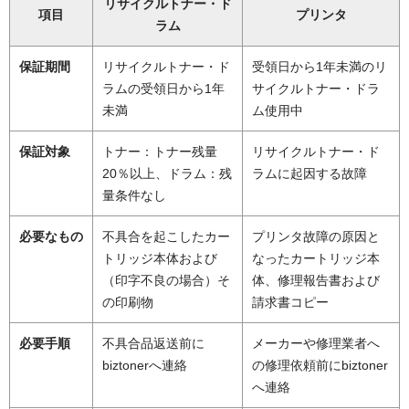
リサイクルトナー・ド
項目
プリンタ
ラム
保証期間
リサイクルトナー・ド
受領日から1年未満のリ
ラムの受領日から1年
サイクルトナー・ドラ
未満
ム使用中
保証対象
トナー：トナー残量
リサイクルトナー・ド
20％以上、ドラム：残
ラムに起因する故障
量条件なし
必要なもの
不具合を起こしたカー
プリンタ故障の原因と
トリッジ本体および
なったカートリッジ本
（印字不良の場合）そ
体、修理報告書および
の印刷物
請求書コピー
必要手順
不具合品返送前に
メーカーや修理業者へ
biztonerへ連絡
の修理依頼前にbiztoner
へ連絡