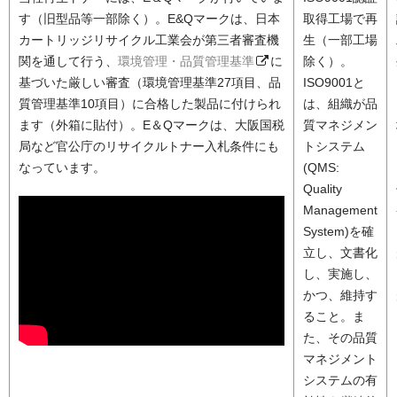
す（旧型品等一部除く）。E&Qマークは、日本
取得工場で再
カートリッジリサイクル工業会が第三者審査機
生（一部工場
関を通して行う、
環境管理・品質管理基準
に
除く）。
基づいた厳しい審査（環境管理基準27項目、品
ISO9001と
質管理基準10項目）に合格した製品に付けられ
は、組織が品
ます（外箱に貼付）。E＆Qマークは、大阪国税
質マネジメン
局など官公庁のリサイクルトナー入札条件にも
トシステム
なっています。
(QMS:
Quality
Management
System)を確
立し、文書化
し、実施し、
かつ、維持す
ること。ま
た、その品質
マネジメント
システムの有