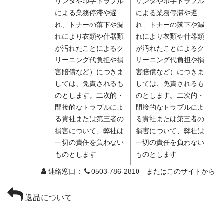
リンタや印字トラブル
リンタや印字トラブル
による業務停滞や遅
による業務停滞や遅
れ、トナーの落下や漏
れ、トナーの落下や漏
れにより衣類や什器類
れにより衣類や什器類
が汚れたことによるク
が汚れたことによるク
リーニング代負担や損
リーニング代負担や損
害賠償など）につきま
害賠償など）につきま
しては、免責されるも
しては、免責されるも
のとします。二次的・
のとします。二次的・
間接的なトラブルによ
間接的なトラブルによ
る貴社または第三者の
る貴社または第三者の
損害について、弊社は
損害について、弊社は
一切の責任を負わない
一切の責任を負わない
ものとします
ものとします
連絡窓口：
0503-786-2810 またはこのサイトから
返品について