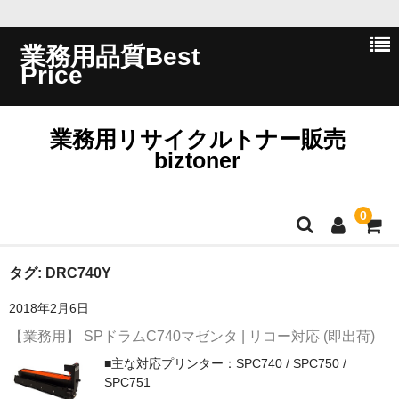
業務用品質Best
Price
業務用リサイクルトナー販売
biztoner
0
ホーム
タグ:
DRC740Y
2018年2月6日
会員ログイン
【業務用】 SPドラムC740マゼンタ | リコー対応 (即出荷)
会社概要
■主な対応プリンター：SPC740 / SPC750 /
SPC751
問い合わせ