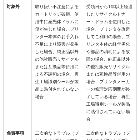
対象外
取り扱い不注意による
受領日から1年以上経過
カートリッジ破損、使
したリサイクルトナ
用中に感光体ドラムに
ー・ドラムを使用した
傷が生じた場合、プリ
場合、プリンタを改造
ンター本体のお手入れ
してご利用の場合、プ
不足により障害が発生
リンタ本体の経年劣化
した場合、純正品以外
や部品の消耗による故
の他社販売リサイクル
障の場合、純正品以外
または互換品等併用に
の他社販売リサイクル
よる不調和の場合、再
または互換品等併用の
生工場識別シールが製
場合、プリンタメーカ
品に貼付されていない
ーの修理対応期間が終
場合
了している場合、再生
工場識別シールが製品
に貼付されていない場
合
免責事項
二次的なトラブル（プ
二次的なトラブル（プ