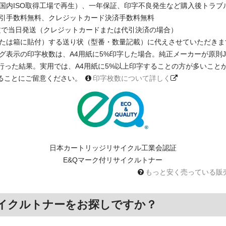
国内ISO取得工場で再生）、一年保証、印字不良発生など購入後トラブ
引手数料無料、クレジットカード決済手数料無料
注文で当日発送（クレジットカードまたは代引決済の場合）
たは箱に貼付）する送り状（型番・数量記載）に代えさせていただきま
印字枚数は、A4用紙に5%印字した場合。純正メーカーが原則JIS X 6931 
に基く測定を行った結果。実用では、A4用紙に5%以上印字することの方が多い
ることにご留意ください。
印字枚数について詳しく
日本カートリッジリサイクル工業会認証
E&Qマーク付リサイクルトナー
もっと安く売っている販
イクルトナーをお探しですか？