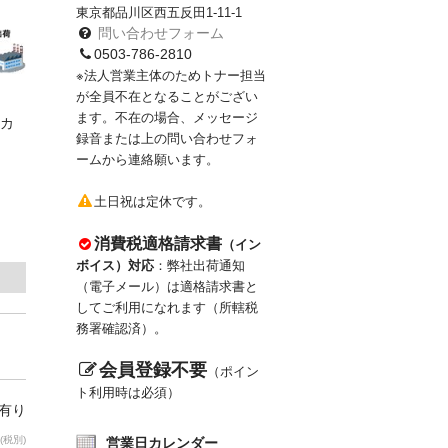
東京都品川区西五反田1-11-1
問い合わせフォーム
0503-786-2810
※法人営業主体のためトナー担当
が全員不在となることがござい
ます。不在の場合、メッセージ
カ
録音または上の問い合わせフォ
ームから連絡願います。
土日祝は定休です。
消費税適格請求書
（イン
ボイス）対応
：弊社出荷通知
（電子メール）は適格請求書と
してご利用になれます（所轄税
務署確認済）。
会員登録不要
（ポイン
ト利用時は必須）
庫有り
(税別)
営業日カレンダー