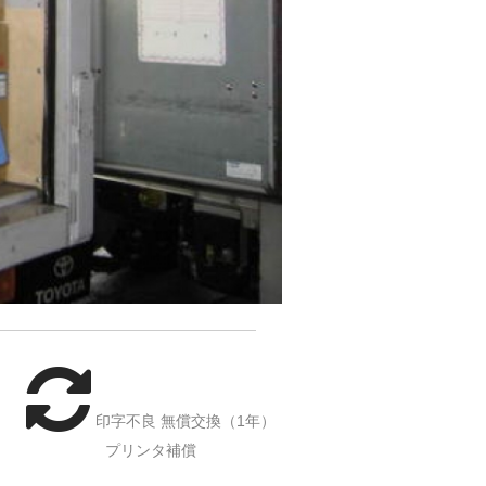
印字不良 無償交換（1年）
プリンタ補償