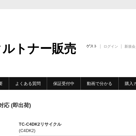
クルトナー販売
ゲスト
ログイン
新規会
要
よくある質問
保証受付中
動画で分かる
購入
対応 (即出荷)
TC-C4DK2リサイクル
(C4DK2)