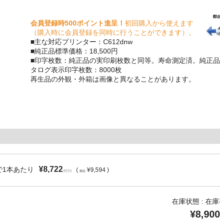
会員登録時500ポイント進呈！
初回購入から使えます
（購入時に会員登録を同時に行うことができます）。
■主な対応プリンター：C612dnw
■純正品標準価格：18,500円
■印字枚数：純正品の実印刷枚数と同等。寿命測定済。純正品
タログ表示印字枚数：8000枚
再生品の外観・外箱は画像と異なることがあります。
¥8,722
で1本あたり
(
¥9,594 )
(税別)
税込
在庫状態 : 在
¥8,900