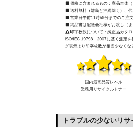
価格に含まれるもの：商品本体（
送料無料（離島と沖縄除く）、代
営業日午前11時59分までのご
納品書は配送会社様がお渡し（ま
印字枚数について：純正品カタログ表示の
ISO/IEC 19798：2007
グ表示より印字枚数が相当少なくな
国内最高品質レベル
業務用リサイクルトナー
トラブルの少ないリサ