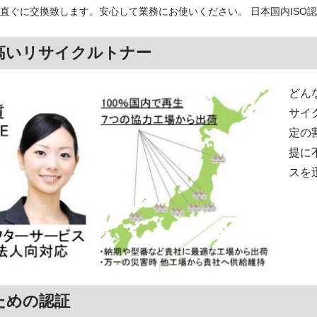
直ぐに交換致します。安心して業務にお使いください。 日本国内ISO
高いリサイクルトナー
どん
サイ
定の
提に
スを
ための認証