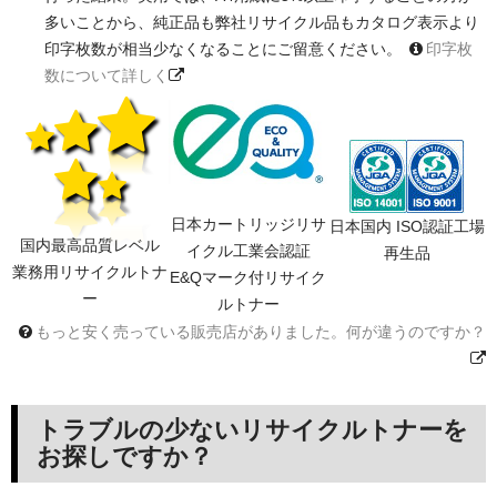
多いことから、純正品も弊社リサイクル品もカタログ表示より
印字枚数が相当少なくなることにご留意ください。
印字枚
数について詳しく
日本カートリッジリサ
日本国内 ISO認証工場
国内最高品質レベル
イクル工業会認証
再生品
業務用リサイクルトナ
E&Qマーク付リサイク
ー
ルトナー
もっと安く売っている販売店がありました。何が違うのですか？
トラブルの少ないリサイクルトナーを
お探しですか？