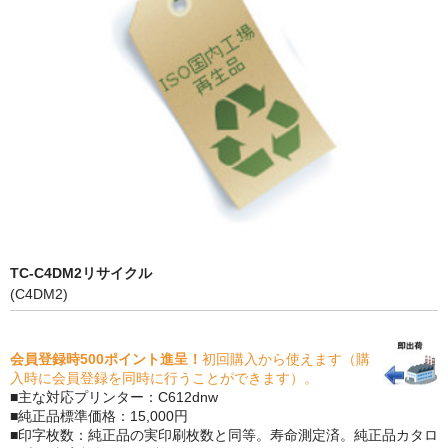
PrivacyPolicy
特定商取引法に基づく表示
よくある質問
保証受付中
トナー・ドラム交換・修理
プリンタ補償
TC-C4DM2リサイクル
貴社都合返品
(C4DM2)
動画で分かる
会員登録時500ポイント進呈！
初回購入から使えます（購
購入ガイド
入時に会員登録を同時に行うことができます）。
■主な対応プリンター：C612dnw
トナーの種類と比較
■純正品標準価格：15,000円
■印字枚数：純正品の実印刷枚数と同等。寿命測定済。純正品カタロ
トナー再生の流れ