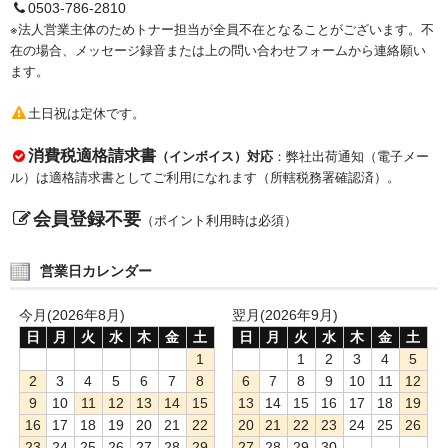
0503-786-2810
※法人営業主体のためトナー担当が全員不在となることがございます。不
在の場合、メッセージ録音または上の問い合わせフォームから連絡願い
ます。
土日祝は定休です。
消費税適格請求書
（インボイス）対応
：弊社出荷通知（電子メー
ル）は適格請求書としてご利用になれます（所轄税務署確認済）。
会員登録不要
（ポイント利用時は必須）
営業日カレンダー
今月(2026年8月)
翌月(2026年9月)
日
月
火
水
木
金
土
日
月
火
水
木
金
土
1
1
2
3
4
5
2
3
4
5
6
7
8
6
7
8
9
10
11
12
9
10
11
12
13
14
15
13
14
15
16
17
18
19
16
17
18
19
20
21
22
20
21
22
23
24
25
26
23
24
25
26
27
28
29
27
28
29
30