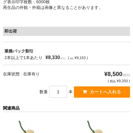
グ表示印字枚数：6000枚
再生品の外観・外箱は画像と異なることがあります。
もっと安い販売店があります。何が違うのですか？
リサイクルトナーで経費削減
即出荷
リサイクルトナーの評価
リサイクルトナーの選び方
業務パック割引
¥8,330
2本以上で1本あたり
(
¥9,163 )
(税別)
税込
リサイクルトナーを使える会社、使えない会社
¥8,500
全国発送・送料無料
在庫状態 : 在庫有り
(税別)
(
¥9,350 )
税込
印字枚数について
数量
本
対応プリンターメーカー
関連商品
見積書発行依頼
なぜ業務用を選ぶべき？