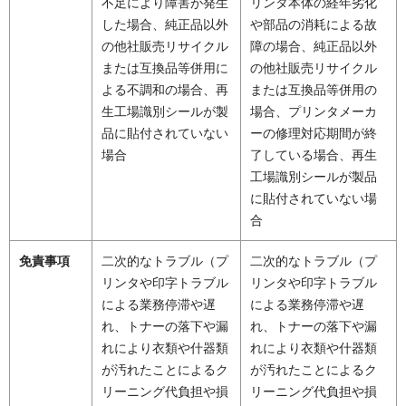
不足により障害が発生
リンタ本体の経年劣化
した場合、純正品以外
や部品の消耗による故
の他社販売リサイクル
障の場合、純正品以外
または互換品等併用に
の他社販売リサイクル
よる不調和の場合、再
または互換品等併用の
生工場識別シールが製
場合、プリンタメーカ
品に貼付されていない
ーの修理対応期間が終
場合
了している場合、再生
工場識別シールが製品
に貼付されていない場
合
免責事項
二次的なトラブル（プ
二次的なトラブル（プ
リンタや印字トラブル
リンタや印字トラブル
による業務停滞や遅
による業務停滞や遅
れ、トナーの落下や漏
れ、トナーの落下や漏
れにより衣類や什器類
れにより衣類や什器類
が汚れたことによるク
が汚れたことによるク
リーニング代負担や損
リーニング代負担や損