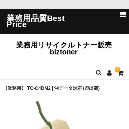
業務用品質Best
Price
業務用リサイクルトナー販売
biztoner
0
ホーム
【業務用】 TC-C4DM2 | 沖データ対応 (即出荷)
会員ログイン
会社概要
問い合わせ