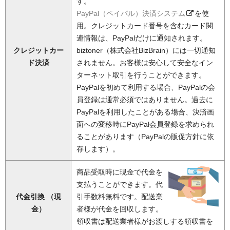
す。
PayPal（ペイパル）決済システム
を使
用。クレジットカード番号を含むカード関
連情報は、PayPalだけに通知されます。
クレジットカー
biztoner（株式会社BizBrain）には一切通知
ド決済
されません。お客様は安心して安全なイン
ターネット取引を行うことができます。
PayPalを初めて利用する場合、PayPalの会
員登録は通常必須ではありません。過去に
PayPalを利用したことがある場合、決済画
面への変移時にPayPal会員登録を求められ
ることがあります（PayPalの販促方針に依
存します）。
商品受取時に現金で代金を
支払うことができます。代
代金引換 （現
引手数料無料です。配送業
金）
者様が代金を回収します。
領収書は配送業者様がお渡しする領収書を