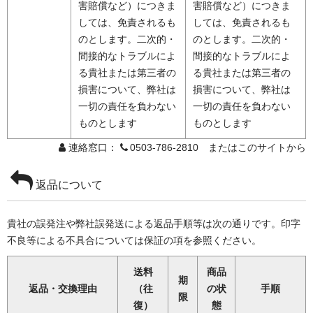
害賠償など）につきま
害賠償など）につきま
しては、免責されるも
しては、免責されるも
のとします。二次的・
のとします。二次的・
間接的なトラブルによ
間接的なトラブルによ
る貴社または第三者の
る貴社または第三者の
損害について、弊社は
損害について、弊社は
一切の責任を負わない
一切の責任を負わない
ものとします
ものとします
連絡窓口：
0503-786-2810 またはこのサイトから
返品について
貴社の誤発注や弊社誤発送による返品手順等は次の通りです。印字
不良等による不具合については保証の項を参照ください。
送料
商品
期
返品・交換理由
（往
の状
手順
限
復）
態