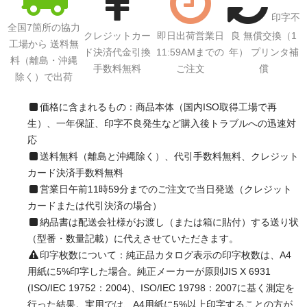
印字不
全国7箇所の協力
クレジットカー
即日出荷営業日
良 無償交換（1
工場から 送料無
ド決済代金引換
11:59AMまでの
年） プリンタ補
料（離島・沖縄
手数料無料
ご注文
償
除く）で出荷
価格に含まれるもの：商品本体（国内ISO取得工場で再
生）、一年保証、印字不良発生など購入後トラブルへの迅速対
応
送料無料（離島と沖縄除く）、代引手数料無料、クレジット
カード決済手数料無料
営業日午前11時59分までのご注文で当日発送（クレジット
カードまたは代引決済の場合）
納品書は配送会社様がお渡し（または箱に貼付）する送り状
（型番・数量記載）に代えさせていただきます。
印字枚数について：純正品カタログ表示の印字枚数は、A4
用紙に5%印字した場合。純正メーカーが原則JIS X 6931
(ISO/IEC 19752：2004)、ISO/IEC 19798：2007に基く測定を
行った結果。実用では、A4用紙に5%以上印字することの方が