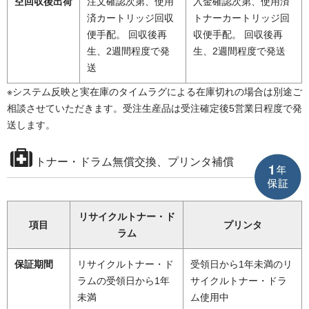
空回収後出荷
注文確認次第、使用
入金確認次第、使用済
済カートリッジ回収
トナーカートリッジ回
便手配。 回収後再
収便手配。 回収後再
生、2週間程度で発
生、2週間程度で発送
送
※システム反映と実在庫のタイムラグによる在庫切れの場合は別途ご
相談させていただきます。受注生産品は受注確定後5営業日程度で発
送します。
トナー・ドラム無償交換、プリンタ補償
リサイクルトナー・ド
項目
プリンタ
ラム
保証期間
リサイクルトナー・ド
受領日から1年未満のリ
ラムの受領日から1年
サイクルトナー・ドラ
未満
ム使用中