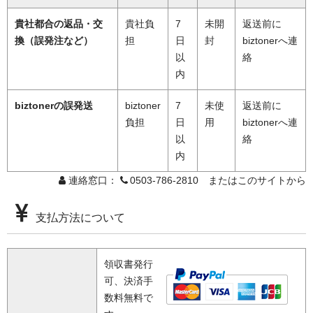
貴社都合の返品・交
貴社負
7
未開
返送前に
換（誤発注など）
担
日
封
biztonerへ連
以
絡
内
biztonerの誤発送
biztoner
7
未使
返送前に
負担
日
用
biztonerへ連
以
絡
内
連絡窓口：
0503-786-2810 またはこのサイトから
支払方法について
領収書発行
可、決済手
数料無料で