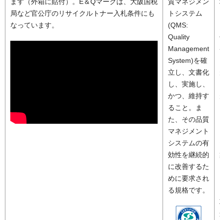
ます（外箱に貼付）。E＆Qマークは、大阪国税
質マネジメン
局など官公庁のリサイクルトナー入札条件にも
トシステム
なっています。
(QMS:
Quality
Management
System)を確
立し、文書化
し、実施し、
かつ、維持す
ること。ま
た、その品質
マネジメント
システムの有
効性を継続的
に改善するた
めに要求され
る規格です。