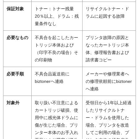
保証対象
トナー：トナー残量
リサイクルトナー・ド
20％以上、ドラム：残
ラムに起因する故障
量条件なし
必要なもの
不具合を起こしたカー
プリンタ故障の原因と
トリッジ本体および
なったカートリッジ本
（印字不良の場合）そ
体、修理報告書および
の印刷物
請求書コピー
必要手順
不具合品返送前に
メーカーや修理業者へ
biztonerへ連絡
の修理依頼前にbiztoner
へ連絡
対象外
取り扱い不注意による
受領日から1年以上経過
カートリッジ破損、使
したリサイクルトナ
用中に感光体ドラムに
ー・ドラムを使用した
傷が生じた場合、プリ
場合、プリンタを改造
ンター本体のお手入れ
してご利用の場合、プ